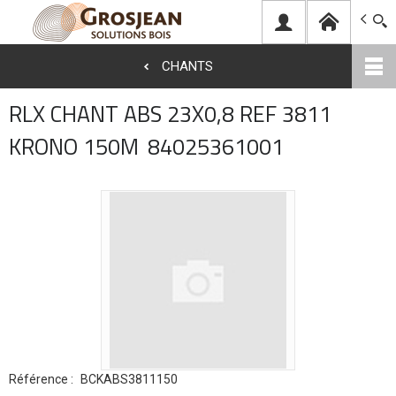
Grosjean Bois
CHANTS
Aller
RLX CHANT ABS 23X0,8 REF 3811
au
KRONO 150M
84025361001
contenu
principal
Référence :
BCKABS3811150