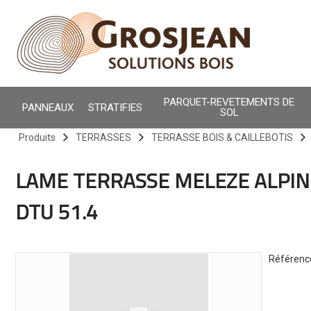
Grosjean Boi
PARQUET-REVETEMENTS DE
PANNEAUX
STRATIFIES
SOL
Aller
Produits
TERRASSES
TERRASSE BOIS & CAILLEBOTIS
au
contenu
LAME TERRASSE MELEZE ALPIN
principal
DTU 51.4
Référenc