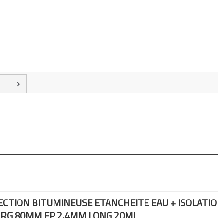
ECTION BITUMINEUSE
ETANCHEITE EAU + ISOLATI
ARG 80MM EP 2,4MM LONG 20ML