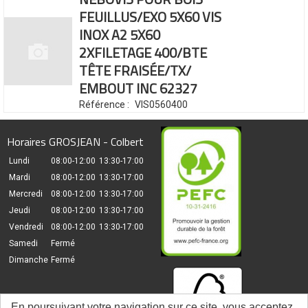
FEUILLUS/EXO 5X60
VIS
INOX A2 5X60
2XFILETAGE 400/BTE
TÊTE FRAISÉE/TX/
EMBOUT INC 62327
Référence :
VIS0560400
Horaires GROSJEAN - Colbert
Lundi
08:00-12:00
13:30-17:00
Mardi
08:00-12:00
13:30-17:00
Mercredi
08:00-12:00
13:30-17:00
Jeudi
08:00-12:00
13:30-17:00
Vendredi
08:00-12:00
13:30-17:00
Samedi
Fermé
Dimanche
Fermé
En poursuivant votre navigation sur ce site, vous acceptez